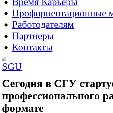
Время Карьеры
Профориентационные 
Работодателям
Партнеры
Контакты
Шаблоны Joomla 3 здесь:
Сегодня в СГУ старт
http://www.joomla3x.ru/joomla3-template
профессионального ра
формате