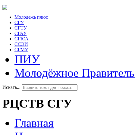
Молодежь плюс
СГУ
СГТУ
СГАУ
СГЮА
ССЭИ
СГМУ
ПИУ
Молодёжное Правитель
Искать...
РЦСТВ СГУ
Главная