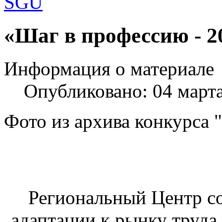
Шаблоны Joomla 3 здесь:
«Шаг в профессию - 2
http://www.joomla3x.ru/joomla3-template
Информация о материале
Опубликовано: 04 март
Фото из архива конкурса 
Региональный Центр со
адаптации к рынку труда