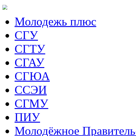
Молодежь плюс
СГУ
СГТУ
СГАУ
СГЮА
ССЭИ
СГМУ
ПИУ
Молодёжное Правитель