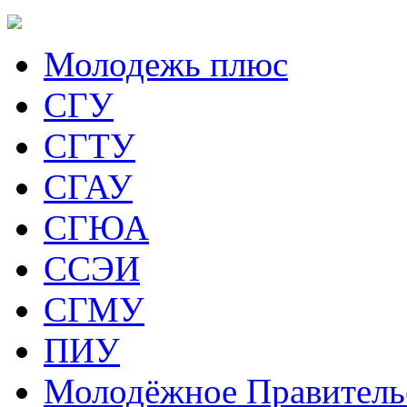
Молодежь плюс
СГУ
СГТУ
СГАУ
СГЮА
ССЭИ
СГМУ
ПИУ
Молодёжное Правитель