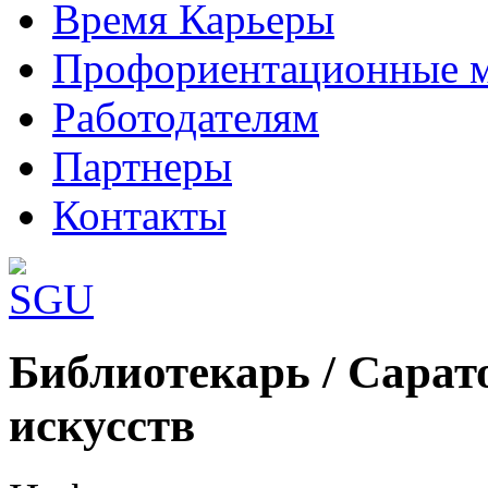
Время Карьеры
Профориентационные 
Работодателям
Партнеры
Контакты
Шаблоны Joomla 3 здесь:
Библиотекарь / Сарат
http://www.joomla3x.ru/joomla3-template
искусств