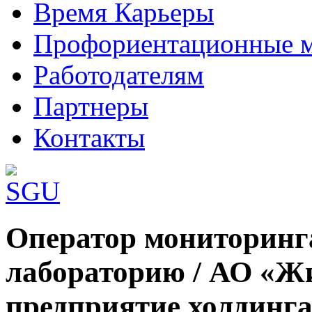
Время Карьеры
Профориентационные 
Работодателям
Партнеры
Контакты
Шаблоны Joomla 3 здесь:
Оператор мониторинг
http://www.joomla3x.ru/joomla3-template
лабораторию / АО «Ж
предприятие холдинг