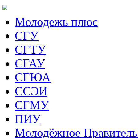
Молодежь плюс
СГУ
СГТУ
СГАУ
СГЮА
ССЭИ
СГМУ
ПИУ
Молодёжное Правитель