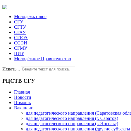
Молодежь плюс
СГУ
СГТУ
СГАУ
СГЮА
ССЭИ
СГМУ
ПИУ
Молодёжное Правительство
Искать...
РЦСТВ СГУ
Главная
Новости
Помощь
Вакансии
для педагогического направления (Саратовская обла
для педагогического направления (г. Саратов)
для педагогического направления (г. Энгельс)
для педагогического направления (другие субъекты