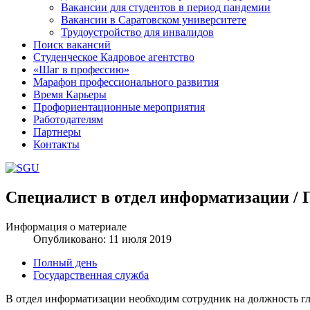
Вакансии для студентов в период пандемии
Вакансии в Саратовском университете
Трудоустройство для инвалидов
Поиск вакансий
Студенческое Кадровое агентство
«Шаг в профессию»
Марафон профессионального развития
Время Карьеры
Профориентационные мероприятия
Работодателям
Партнеры
Контакты
Специалист в отдел информатизации / 
Шаблоны Joomla 3 здесь:
http://www.joomla3x.ru/joomla3-template
Информация о материале
Опубликовано: 11 июля 2019
Полный день
Государственная служба
В отдел информатизации необходим сотрудник на должность г