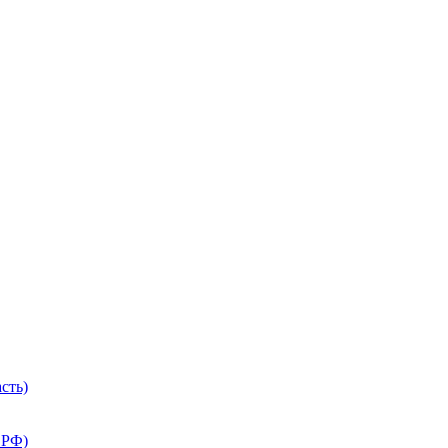
сть)
 РФ)