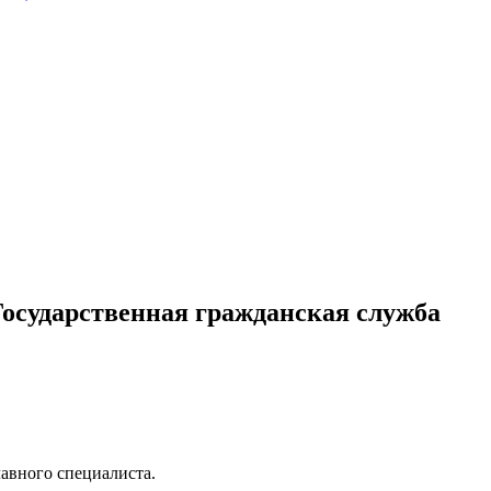
Государственная гражданская служба
s.html
лавного специалиста.