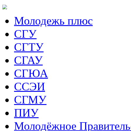
Молодежь плюс
СГУ
СГТУ
СГАУ
СГЮА
ССЭИ
СГМУ
ПИУ
Молодёжное Правитель