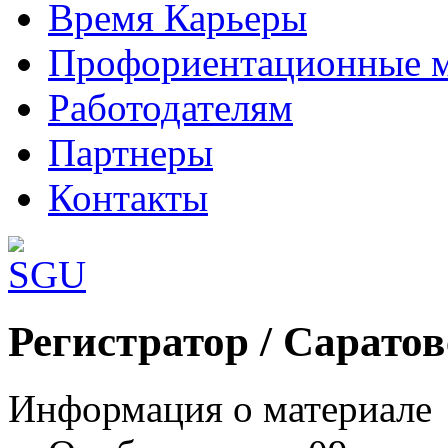
Время Карьеры
Профориентационные 
Работодателям
Партнеры
Контакты
Шаблоны Joomla 3 здесь:
Регистратор / Саратов
http://www.joomla3x.ru/joomla3-template
Информация о материале