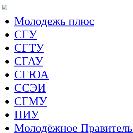
Молодежь плюс
СГУ
СГТУ
СГАУ
СГЮА
ССЭИ
СГМУ
ПИУ
Молодёжное Правитель