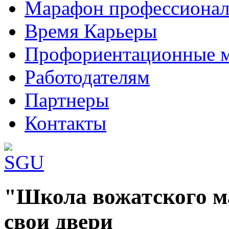
Марафон профессионал
Время Карьеры
Профориентационные 
Работодателям
Партнеры
Контакты
Шаблоны Joomla 3 здесь:
"Школа вожатского м
http://www.joomla3x.ru/joomla3-template
свои двери