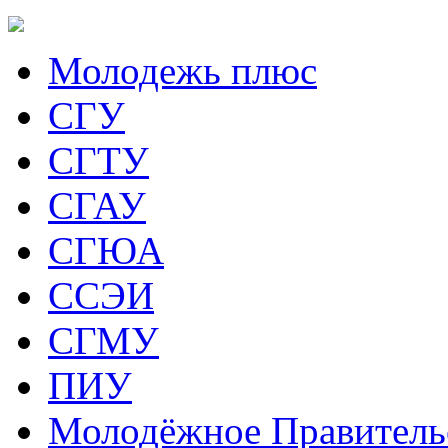
Молодежь плюс
СГУ
СГТУ
СГАУ
СГЮА
ССЭИ
СГМУ
ПИУ
Молодёжное Правитель